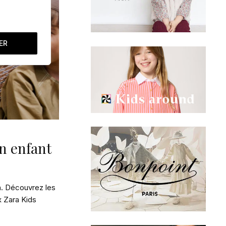
ER
on enfant
n. Découvrez les
x Zara Kids