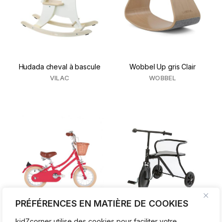
Hudada cheval à bascule
Wobbel Up gris Clair
VILAC
WOBBEL
PRÉFÉRENCES EN MATIÈRE DE COOKIES
Vélo enfant Gingersnap 12′
Tricycle Vintage
kidZcorner utilise des cookies pour faciliter votre