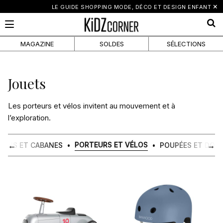
×
LE GUIDE SHOPPING MODE, DÉCO ET DESIGN ENFANT
MAGAZINE
SOLDES
SÉLECTIONS
Porteurs
Jouets
et
Les porteurs et vélos invitent au mouvement et à
vélos
l’exploration.
←
→
PORTEURS ET VÉLOS
SONS ET CABANES
POUPÉES ET DOU