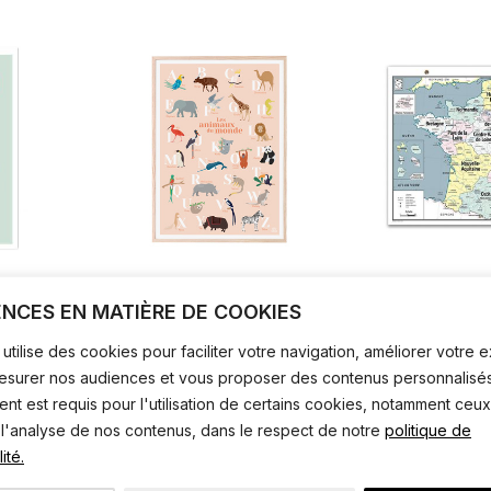
usic
Abécédaire les animaux du
Carte de Fr
ENCES EN MATIÈRE DE COOKIES
monde
EMILE E
PAPIER CURIEUX
utilise des cookies pour faciliter votre navigation, améliorer votre
mesurer nos audiences et vous proposer des contenus personnalisés
t est requis pour l'utilisation de certains cookies, notamment ceux
 l'analyse de nos contenus, dans le respect de notre
politique de
ité.