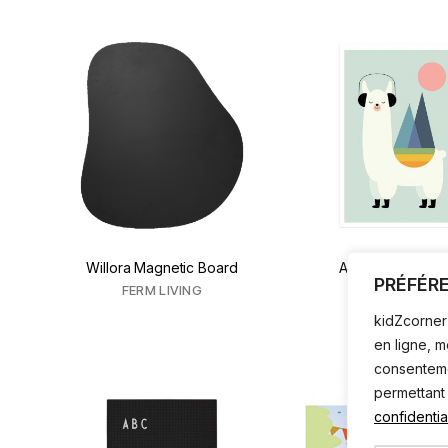
Willora Magnetic Board
Affiche alpaga m
PRÉFÉR
FERM LIVING
HEXOA
kidZcorner 
en ligne, 
consentemen
permettant
confidential