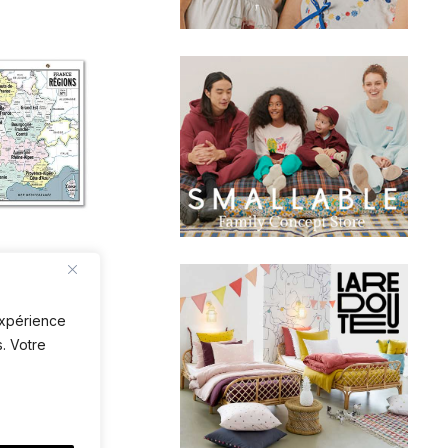
ance Région
N VILLE
 expérience
. Votre