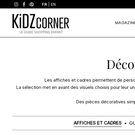
FR
|
EN
MAGAZIN
Affiches
Déco
et
Les affiches et cadres permettent de perso
La sélection met en avant des visuels choisis pour leur uni
cadres
Des pièces décoratives simp
AFFICHES ET CADRES
GU