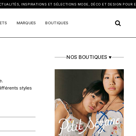
×
ITÉS, INSPIRATIONS ET SÉLECTIONS MODE, DÉCO ET DESIGN POUR ENFA
ETS
MARQUES
BOUTIQUES
NOS BOUTIQUES ♥
e.
ifférents styles