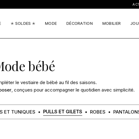
ACTUALI
E
✭ SOLDES ✭
MODE
DÉCORATION
MOBILIER
JOU
Mode bébé
mpléter le vestiaire de bébé au fil des saisons.
rposer
, conçues pour accompagner le quotidien avec simplicité.
PULLS ET GILETS
ES ET TUNIQUES
ROBES
PANTALON