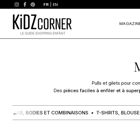
FR
|
EN
MAGAZIN
Pulls
et
Pulls et gilets pour co
Des
pièces faciles à enfiler et à supe
gilets
←
PYJAMAS, BODIES ET COMBINAISONS
T-SHIRTS, BLOUS