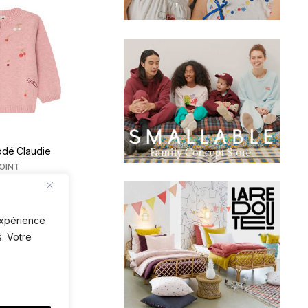
odé Claudie
OINT
 expérience
. Votre