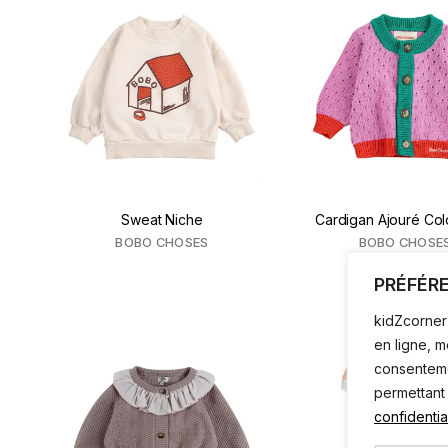
Sweat Niche
Cardigan Ajouré Col
BOBO CHOSES
BOBO CHOSE
PRÉFÉR
kidZcorner 
en ligne, 
consentemen
permettant
confidential