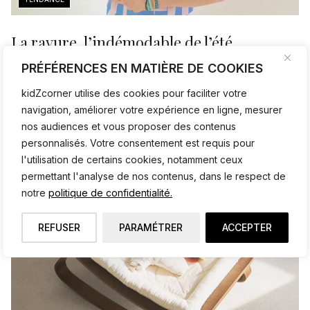
La rayure, l’indémodable de l’été
PRÉFÉRENCES EN MATIÈRE DE COOKIES
La rayure ne suit jamais les tendances, elle les traverse.
Pourquoi ce motif intemporel revient chaque été dans le
kidZcorner utilise des cookies pour faciliter votre
vestiaire enfant.
navigation, améliorer votre expérience en ligne, mesurer
nos audiences et vous proposer des contenus
personnalisés. Votre consentement est requis pour
l'utilisation de certains cookies, notamment ceux
permettant l'analyse de nos contenus, dans le respect de
notre
politique de confidentialité.
REFUSER
PARAMÉTRER
ACCEPTER