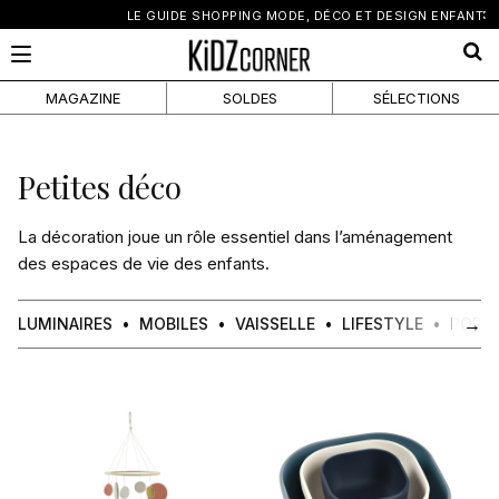
×
LE GUIDE SHOPPING MODE, DÉCO ET DESIGN ENFANT
MAGAZINE
SOLDES
SÉLECTIONS
Petites déco
La décoration joue un rôle essentiel dans l’aménagement
des espaces de vie des enfants.
→
LUMINAIRES
MOBILES
VAISSELLE
LIFESTYLE
PORT