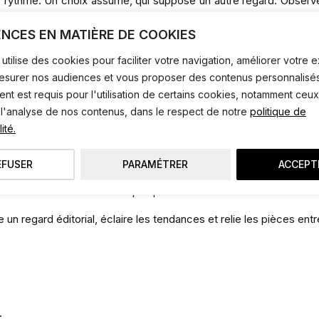
 rythme. Un choix assumé, qui suppose un autre regard. Observer, 
 mode.
ENCES EN MATIÈRE DE COOKIES
x. Certaines pièces peuvent être coûteuses ; nous portons do
utilise des cookies pour faciliter votre navigation, améliorer votre
 plus accessibles, sans jamais renoncer à la qualité ni à l’esthétiqu
mesurer nos audiences et vous proposer des contenus personnalisés
t est requis pour l'utilisation de certains cookies, notamment ceux
 l'analyse de nos contenus, dans le respect de notre
politique de
e
ité.
choisir. Nous ne cherchons pas à tout montrer. Chaque pièce est
EFUSER
PARAMÉTRER
ACCEPT
e, une matière, une allure, une cohérence d’ensemble. Propose
 ou d’une belle trouvaille à prix plus doux.
e un regard éditorial, éclaire les tendances et relie les pièces entr
.