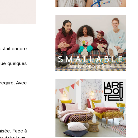
estait encore
 que quelques
 regard. Avec
misée. Face à