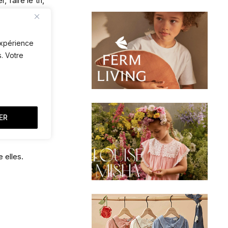
faire le tri,
nc aussi une
 expérience
e.
. Votre
 sélectionnée
ER
r moins, mais
e elles.