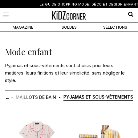
×
LE GUIDE SHOPPING MODE, DÉCO ET DESIGN ENFANT
MAGAZINE
SOLDES
SÉLECTIONS
Pyjamas
Mode enfant
et
Pyjamas et sous-vêtements sont choisis pour leurs
sous-
matières, leurs finitions et leur simplicité, sans négliger le
style.
vêtements
←
PYJAMAS ET SOUS-VÊTEMENTS
STES
MAILLOTS DE BAIN