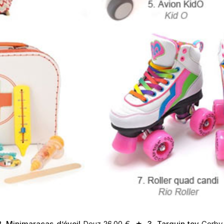
2. Minimaracas d’éveil
Deuz 26,00 € ★
3. Tarquin toy
Corby 