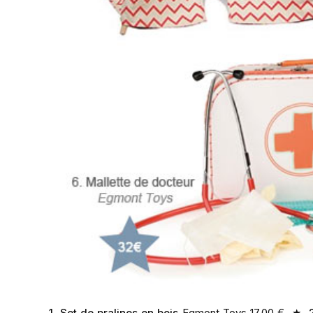
1. Set de pralines en bois
Egmont Toys 17,00 € ★