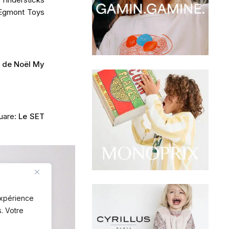
Egmont Toys
 de Noël My
quare:
Le SET
 expérience
. Votre