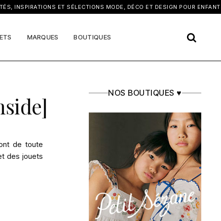
×
NSPIRATIONS ET SÉLECTIONS MODE, DÉCO ET DESIGN POUR ENFANTS
ETS
MARQUES
BOUTIQUES
NOS BOUTIQUES ♥
nside]
ont de toute
et des jouets