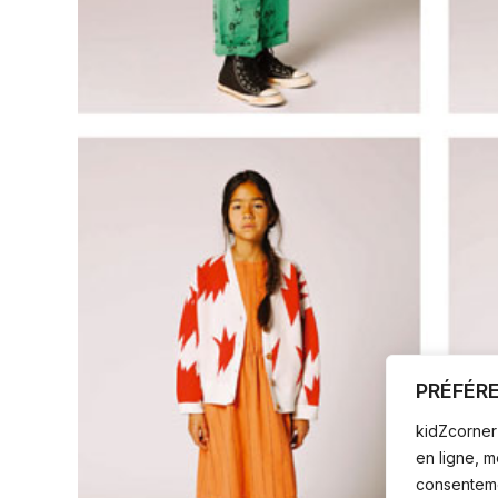
PRÉFÉR
kidZcorner 
en ligne, 
consentemen