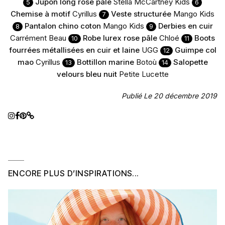
Jupon long rose pâle
Stella McCartney Kids
5
6
Chemise à motif
Cyrillus
Veste structurée
Mango Kids
7
Pantalon chino coton
Mango Kids
Derbies en cuir
8
9
Carrément Beau
Robe lurex rose pâle
Chloé
Boots
10
11
fourrées métallisées en cuir et laine
UGG
Guimpe col
12
mao
Cyrillus
Bottillon marine
Botoù
Salopette
13
14
velours bleu nuit
Petite Lucette
Publié Le 20 décembre 2019
ENCORE PLUS D’INSPIRATIONS...