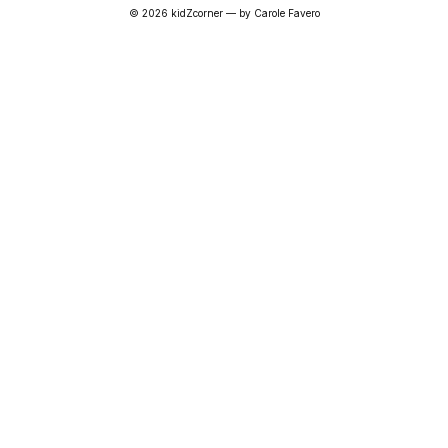
© 2026 kidZcorner — by
Carole Favero