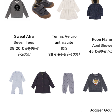
Sweat Afro
Tennis Velcro
Robe Flane
Seven Tees
anthracite
April Show
39,20 €
56,00 €
10IS
45 €
90 €
(-
(-30%)
38 €
64 €
(-40%)
Jogger Gou