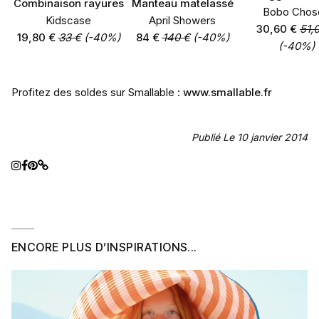
Combinaison rayures
Manteau matelassé
Bobo Chos
Kidscase
April Showers
30,60 €
51,
19,80 €
33 €
(-40%)
84 €
140 €
(-40%)
(-40%)
Profitez des soldes sur Smallable :
www.smallable.fr
Publié Le 10 janvier 2014
ENCORE PLUS D’INSPIRATIONS...