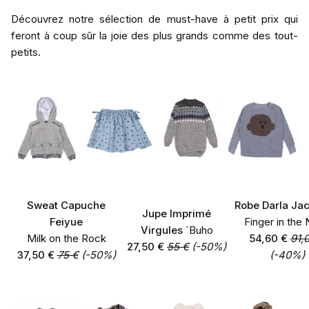
Découvrez notre sélection de must-have à petit prix qui
feront à coup sûr la joie des plus grands comme des tout-
petits.
Sweat Capuche
Robe Darla Ja
Jupe Imprimé
Feiyue
Finger in the
Virgules
`Buho
Milk on the Rock
54,60 €
91,
27,50 €
55 €
(-50%)
37,50 €
75 €
(-50%)
(-40%)