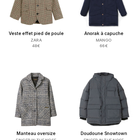
Veste effet pied de poule
Anorak à capuche
ZARA
MANGO
48€
66€
Manteau oversize
Doudoune Snowtown
FINGER IN THE NOSE
FINGER IN THE NOSE