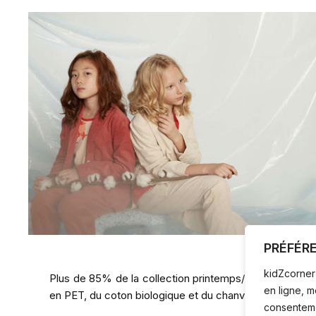
PRÉFÉR
kidZcorner 
Plus de 85% de la collection printemps/été est fabriqu
en ligne, 
en PET, du coton biologique et du chanvre.
consentemen