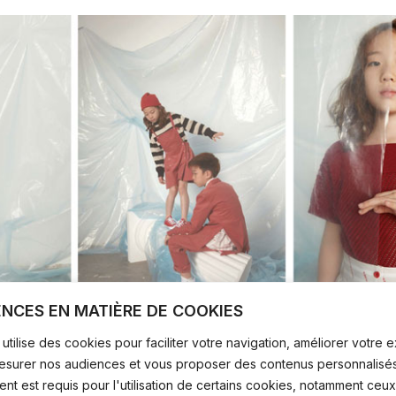
ENCES EN MATIÈRE DE COOKIES
utilise des cookies pour faciliter votre navigation, améliorer votre
ée à partir de tissus durables et naturels, notamment des plasti
mesurer nos audiences et vous proposer des contenus personnalisés
t est requis pour l'utilisation de certains cookies, notamment ceux