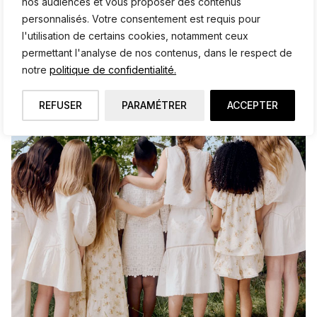
Caramel x Zara : la collection enfant de
nos audiences et vous proposer des contenus
l’été 2026
personnalisés. Votre consentement est requis pour
l'utilisation de certains cookies, notamment ceux
Zara dévoile sa collaboration avec Caramel London.
permettant l'analyse de nos contenus, dans le respect de
Découvrez les premières images de la collection enfant
notre
politique de confidentialité.
Caramel x Zara Kids disponible à partir du 3 juin 2026.
REFUSER
PARAMÉTRER
ACCEPTER