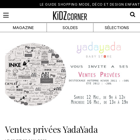
×
LE GUIDE SHOPPING MODE, DÉCO ET DESIGN ENFANT
MAGAZINE
SOLDES
SÉLECTIONS
Ventes privées YadaYada