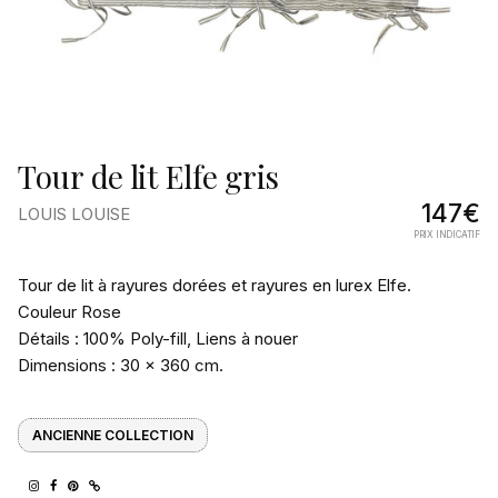
Tour de lit Elfe gris
147€
LOUIS LOUISE
PRIX INDICATIF
Pourquoi
Tour de lit à rayures dorées et rayures en lurex Elfe.
on
Couleur Rose
Détails : 100% Poly-fill, Liens à nouer
l’aime
Dimensions : 30 x 360 cm.
ANCIENNE COLLECTION