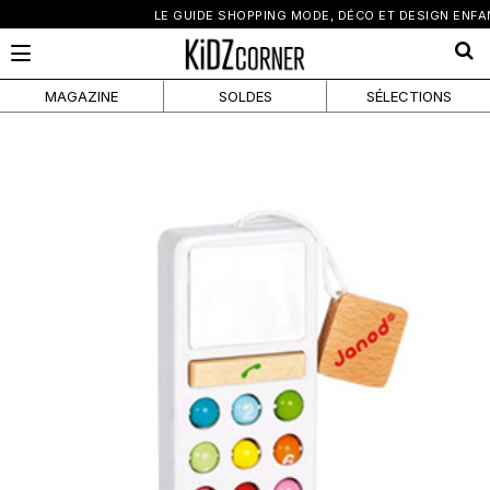
×
LE GUIDE SHOPPING MODE, DÉCO ET DESIGN ENFANT
MAGAZINE
SOLDES
SÉLECTIONS