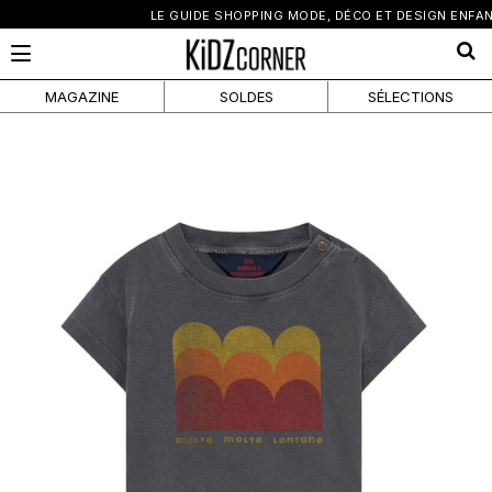
×
LE GUIDE SHOPPING MODE, DÉCO ET DESIGN ENFANT
MAGAZINE
SOLDES
SÉLECTIONS