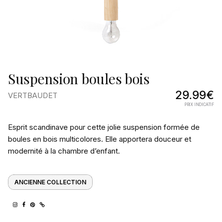
Suspension boules bois
29.99€
VERTBAUDET
PRIX INDICATIF
Pourquoi
Esprit scandinave pour cette jolie suspension formée de
on
boules en bois multicolores. Elle apportera douceur et
modernité à la chambre d’enfant.
l’aime
ANCIENNE COLLECTION