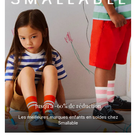
Soldes
Jusqu’à -60% de réduction
Smallable
Les meilleures marques enfants en soldes chez
Smallable