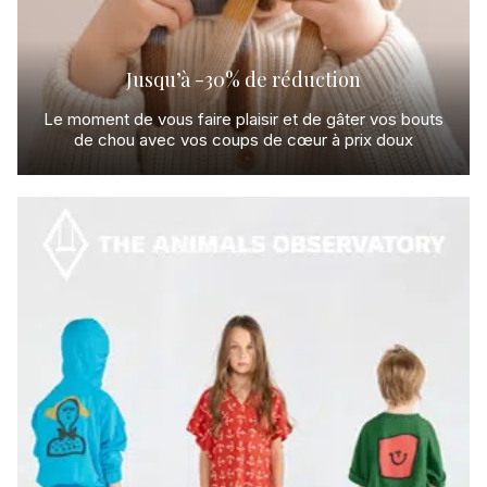
Soldes
Jusqu’à -30% de réduction
Main
Le moment de vous faire plaisir et de gâter vos bouts
sauvage
de chou avec vos coups de cœur à prix doux