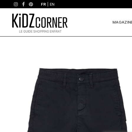
FR
|
EN
MAGAZIN
Pourquoi
on
l’aime