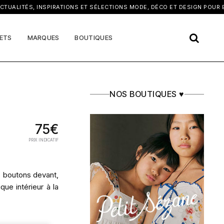
×
ALITÉS, INSPIRATIONS ET SÉLECTIONS MODE, DÉCO ET DESIGN POUR EN
ETS
MARQUES
BOUTIQUES
NOS BOUTIQUES ♥
75€
PRIX INDICATIF
s, boutons devant,
ique intérieur à la