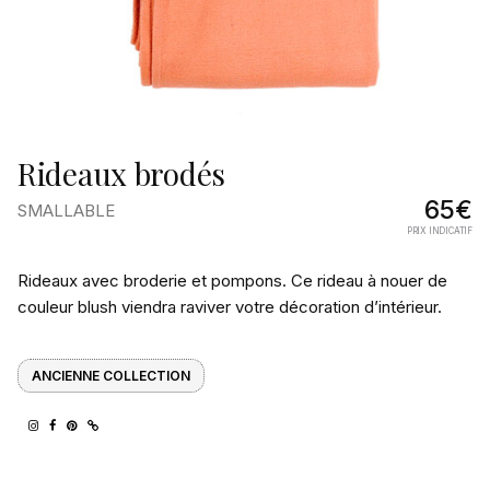
Rideaux brodés
65€
SMALLABLE
PRIX INDICATIF
Pourquoi
Rideaux avec broderie et pompons. Ce rideau à nouer de
on
couleur blush viendra raviver votre décoration d’intérieur.
l’aime
ANCIENNE COLLECTION