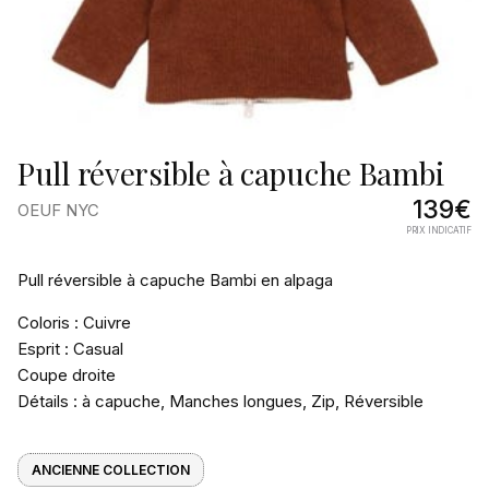
Pull réversible à capuche Bambi
139€
OEUF NYC
PRIX INDICATIF
Pourquoi
Pull réversible à capuche Bambi en alpaga
on
Coloris : Cuivre
l’aime
Esprit : Casual
Coupe droite
Détails : à capuche, Manches longues, Zip, Réversible
ANCIENNE COLLECTION