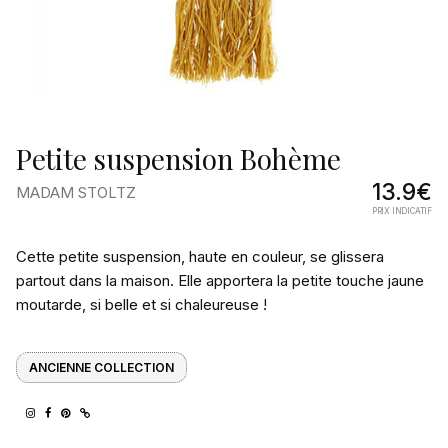
Petite suspension Bohème
13.9€
MADAM STOLTZ
PRIX INDICATIF
Pourquoi
Cette petite suspension, haute en couleur, se glissera
on
partout dans la maison. Elle apportera la petite touche jaune
moutarde, si belle et si chaleureuse !
l’aime
ANCIENNE COLLECTION