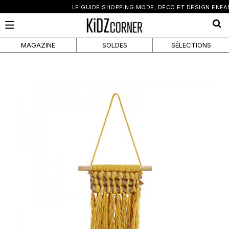
×
LE GUIDE SHOPPING MODE, DÉCO ET DESIGN ENFANT
MAGAZINE
SOLDES
SÉLECTIONS