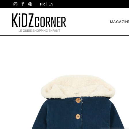
FR
|
EN
MAGAZIN
Pourquoi
on
l’aime