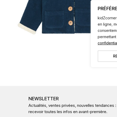
PRÉFÉR
kidZcorner 
en ligne, 
consentemen
permettant
confidential
R
NEWSLETTER
Actualités, ventes privées, nouvelles tendances :
recevoir toutes les infos en avant-première.