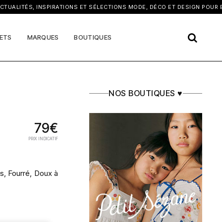
×
ALITÉS, INSPIRATIONS ET SÉLECTIONS MODE, DÉCO ET DESIGN POUR EN
ETS
MARQUES
BOUTIQUES
NOS BOUTIQUES ♥
79€
PRIX INDICATIF
s, Fourré, Doux à