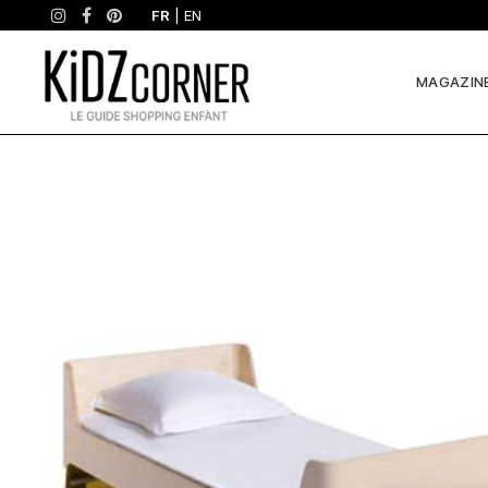
FR
|
EN
MAGAZIN
Pourquoi
on
l’aime