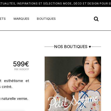
×
LITÉS, INSPIRATIONS ET SÉLECTIONS MODE, DÉCO ET DESIGN POUR ENF
ETS
MARQUES
BOUTIQUES
NOS BOUTIQUES ♥
599€
PRIX INDICATIF
nt esthétisme et
 cintré.
 naturelle vernie.