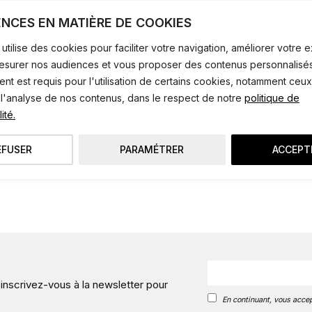
Pour couchage 90 x 190 cm.
ENCES EN MATIÈRE DE COOKIES
Livré avec sommier.
utilise des cookies pour faciliter votre navigation, améliorer votre
Dimensions totales : L.214 x P.97 x H.62 cm.
mesurer nos audiences et vous proposer des contenus personnalisés
Création Emmanuel Gallina en exclusivité pour AM
t est requis pour l'utilisation de certains cookies, notamment ceux
 l'analyse de nos contenus, dans le respect de notre
politique de
ité.
ANCIENNE COLLECTION
EFUSER
PARAMÉTRER
ACCEPT
 inscrivez-vous à la newsletter pour
En continuant, vous accep