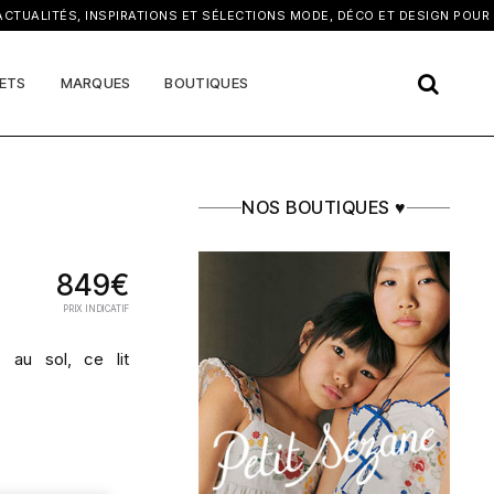
×
ALITÉS, INSPIRATIONS ET SÉLECTIONS MODE, DÉCO ET DESIGN POUR EN
ETS
MARQUES
BOUTIQUES
NOS BOUTIQUES ♥
849€
PRIX INDICATIF
e au sol, ce lit