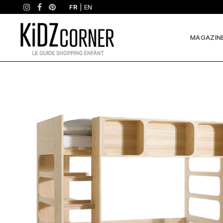
FR
|
EN
MAGAZIN
Pourquoi
on
l’aime