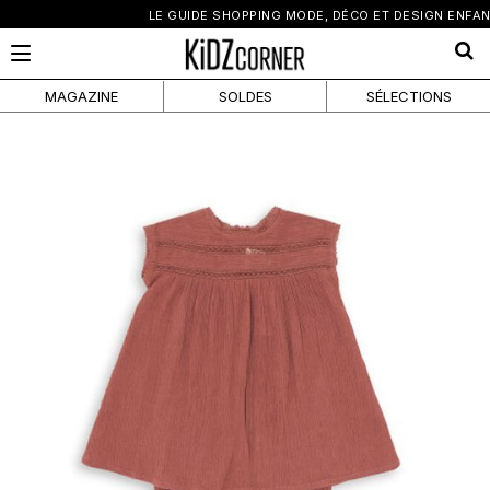
×
LE GUIDE SHOPPING MODE, DÉCO ET DESIGN ENFANT
MAGAZINE
SOLDES
SÉLECTIONS