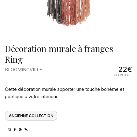
Décoration murale à franges
Ring
22€
BLOOMINGVILLE
PRIX INDICATIF
Pourquoi
Cette décoration murale apporter une touche bohème et
on
poétique à votre intérieur.
l’aime
ANCIENNE COLLECTION