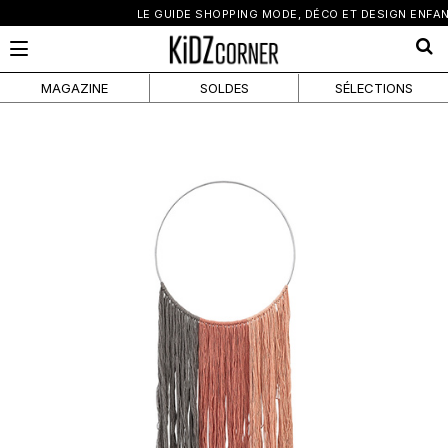
×
LE GUIDE SHOPPING MODE, DÉCO ET DESIGN ENFANT
MAGAZINE
SOLDES
SÉLECTIONS