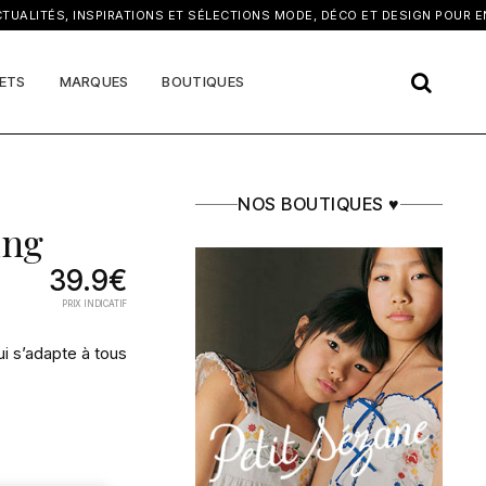
×
LITÉS, INSPIRATIONS ET SÉLECTIONS MODE, DÉCO ET DESIGN POUR ENF
ETS
MARQUES
BOUTIQUES
NOS BOUTIQUES ♥
ing
39.9€
PRIX INDICATIF
ui s’adapte à tous