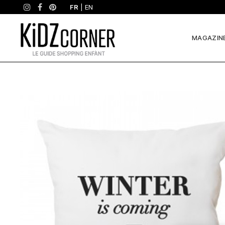
FR
|
EN
MAGAZIN
Pourquoi
on
l’aime