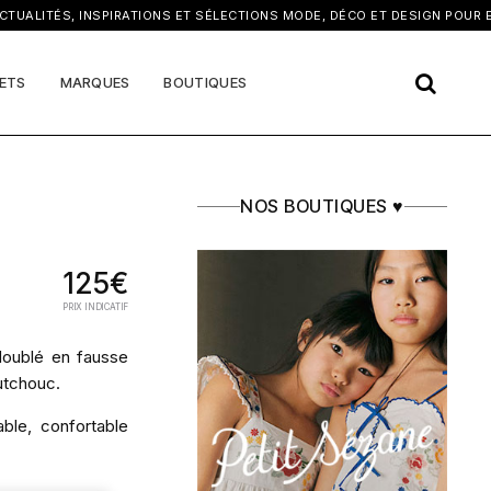
×
ALITÉS, INSPIRATIONS ET SÉLECTIONS MODE, DÉCO ET DESIGN POUR ENF
ETS
MARQUES
BOUTIQUES
NOS BOUTIQUES ♥
125€
PRIX INDICATIF
r doublé en fausse
utchouc.
able, confortable