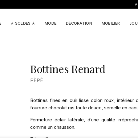
ACTU
E
✭ SOLDES ✭
MODE
DÉCORATION
MOBILIER
JOU
Bottines Renard
PÈPÈ
Bottines fines en cuir lisse colori roux, intérieu
fourrure chocolat ras toute douce, semelle en cao
Fermeture éclair latérale, d’une qualité irréproch
comme un chausson.