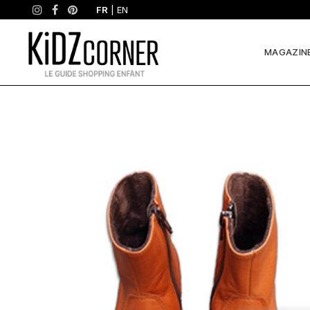
FR
|
EN
MAGAZIN
Pourquoi
on
l’aime