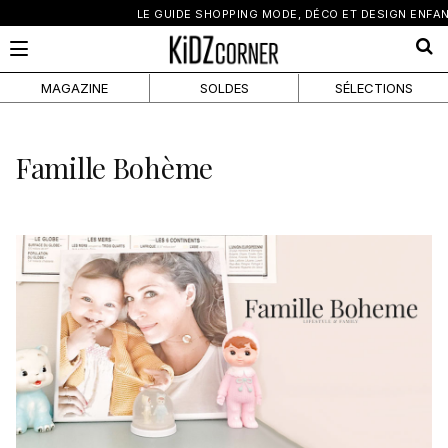
×
LE GUIDE SHOPPING MODE, DÉCO ET DESIGN ENFANT
MAGAZINE
SOLDES
SÉLECTIONS
Famille Bohème