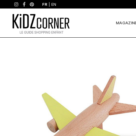
FR
|
EN
MAGAZIN
Pourquoi
on
l’aime