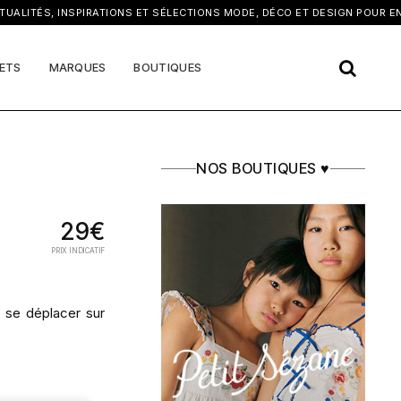
×
LITÉS, INSPIRATIONS ET SÉLECTIONS MODE, DÉCO ET DESIGN POUR ENFA
ETS
MARQUES
BOUTIQUES
NOS BOUTIQUES ♥
29€
PRIX INDICATIF
e se déplacer sur